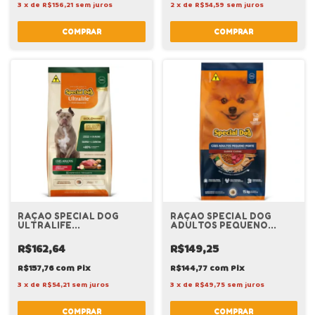
3
x
de
R$156,21
sem juros
2
x
de
R$54,59
sem juros
RAÇAO SPECIAL DOG
RAÇAO SPECIAL DOG
ULTRALIFE
ADULTOS PEQUENO
PERFORMANCE CAES
PORTE CARNE 15KG
ADULTOS CAR E FGO 15KG
R$162,64
R$149,25
R$157,76
com
Pix
R$144,77
com
Pix
3
x
de
R$54,21
sem juros
3
x
de
R$49,75
sem juros