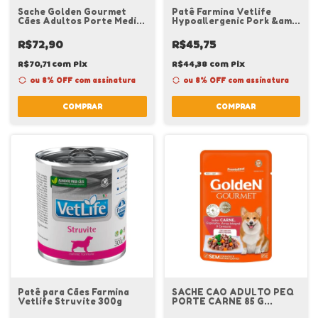
Sache Golden Gourmet
Patê Farmina Vetlife
Cães Adultos Porte Medio
Hypoallergenic Pork &amp;
Frango Caixa 20 Unidades
Potato Cães 300 g
R$72,90
R$45,75
R$70,71
com
Pix
R$44,38
com
Pix
ou 8% OFF
com assinatura
ou 8% OFF
com assinatura
COMPRAR
COMPRAR
Patê para Cães Farmina
SACHE CAO ADULTO PEQ
Vetlife Struvite 300g
PORTE CARNE 85 G
GOURMET GOLDEN