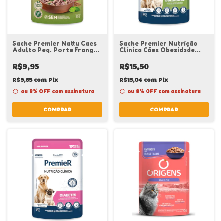
Sache Premier Nattu Caes
Sache Premier Nutrição
Adulto Peq. Porte Frango
Clínica Cães Obesidade
Batata Doce 85 G
85gr
R$9,95
R$15,50
R$9,65
com
Pix
R$15,04
com
Pix
ou 8% OFF
com assinatura
ou 8% OFF
com assinatura
COMPRAR
COMPRAR