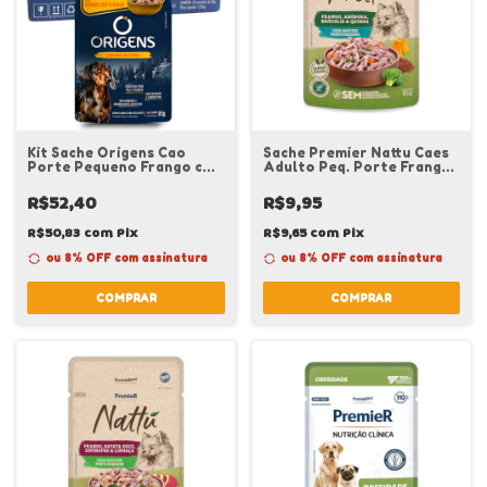
Kit Sache Origens Cao
Sache Premier Nattu Caes
Porte Pequeno Frango com
Adulto Peq. Porte Frango
Cenoura Caixa c/ 18 un
Abobora 85 G
R$52,40
R$9,95
R$50,83
com
Pix
R$9,65
com
Pix
ou 8% OFF
com assinatura
ou 8% OFF
com assinatura
COMPRAR
COMPRAR