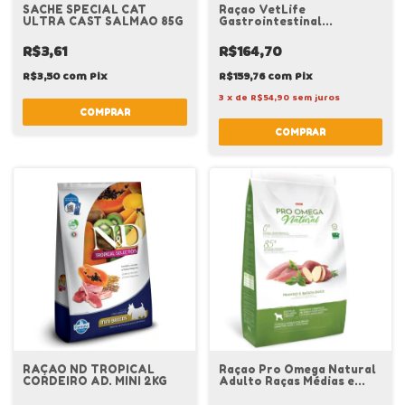
SACHE SPECIAL CAT
Raçao VetLife
ULTRA CAST SALMAO 85G
Gastrointestinal
UltraCare Low Fat Cães
Adultos 1,5Kg
R$3,61
R$164,70
R$3,50
com
Pix
R$159,76
com
Pix
3
x
de
R$54,90
sem juros
RAÇAO ND TROPICAL
Raçao Pro Omega Natural
CORDEIRO AD. MINI 2KG
Adulto Raças Médias e
Grandes 3KG