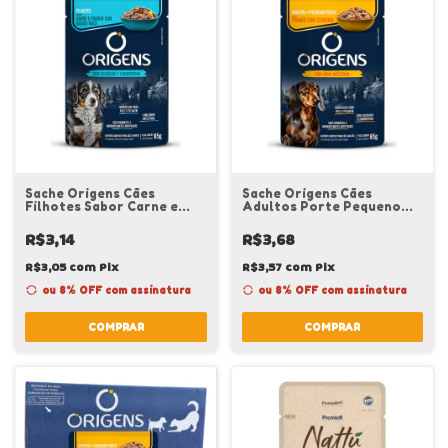
Sache Origens Cães
Sache Origens Cães
Filhotes Sabor Carne e
Adultos Porte Pequeno
Frango com Batata-Doce
Sabor Frango com Cenoura
85g
85g
R$3,14
R$3,68
R$3,05
com
Pix
R$3,57
com
Pix
ou 8% OFF
com assinatura
ou 8% OFF
com assinatura
COMPRAR
COMPRAR