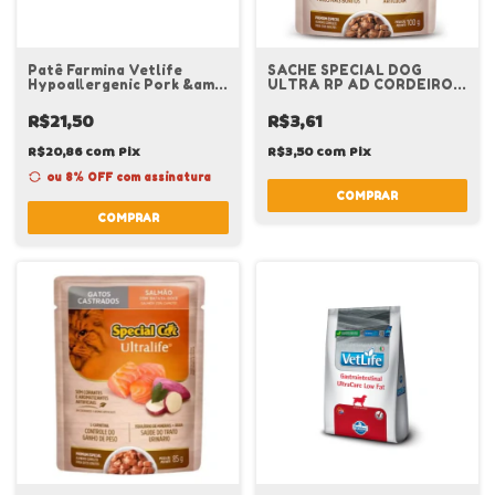
Patê Farmina Vetlife
SACHE SPECIAL DOG
Hypoallergenic Pork &amp;
ULTRA RP AD CORDEIRO
Potato Cães 85 g
100 G
R$21,50
R$3,61
R$20,86
com
Pix
R$3,50
com
Pix
ou 8% OFF
com assinatura
COMPRAR