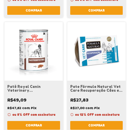
COMPRAR
COMPRAR
Patê Royal Canin
Pate Fórmula Natural Vet
Veterinary
Care Recuperação Cães e
Gastrointestinal Cães
Gatos 270 g
Adultos 400 g
R$49,09
R$27,83
R$47,62
com
Pix
R$27,00
com
Pix
ou 8% OFF
com assinatura
ou 12% OFF
com assinatura
COMPRAR
COMPRAR