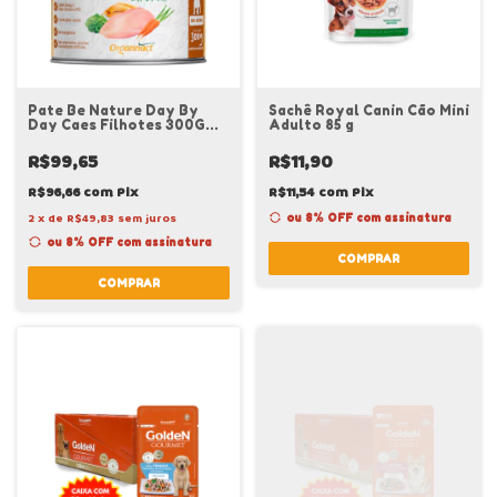
Pate Be Nature Day By
Sachê Royal Canin Cão Mini
Day Caes Filhotes 300G
Adulto 85 g
Royal Canin
R$99,65
R$11,90
R$96,66
com
Pix
R$11,54
com
Pix
2
x
de
R$49,83
sem juros
ou 8% OFF
com assinatura
ou 8% OFF
com assinatura
COMPRAR
COMPRAR