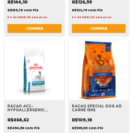
R$144,10
R$126,59
R$139,78
com
Pix
R$122,79
com
Pix
3
x
de
R$48,03
sem juros
3
x
de
R$42,20
sem juros
RAÇAO ACC-
RAÇAO SPECIAL DOG AD
HYPOALLERGENIC
CARNE 15KG
MODER. CALORIE 10,1KG
ROYAL CANIN
R$468,62
R$109,18
R$454,56
com
Pix
R$105,90
com
Pix