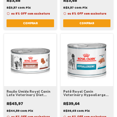
R$3,68
R$3,68
R$3,57
com
Pix
R$3,57
com
Pix
ou 8% OFF
com assinatura
ou 8% OFF
com assinatura
COMPRAR
COMPRAR
Ração Úmida Royal Canin
Patê Royal Canin
Lata Veterinary Diet
Veterinary Hypoallergenic
Recovery 195gr Cães e
200gr
Gatos em Recuperação
R$45,97
R$39,64
R$44,59
com
Pix
R$38,45
com
Pix
ou 8% OFF
com assinatura
ou 8% OFF
com assinatura