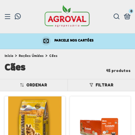
0
PARCELE NOS CARTÕES
Início
>
Rações Úmidas
>
Cães
Cães
45 produtos
ORDENAR
FILTRAR