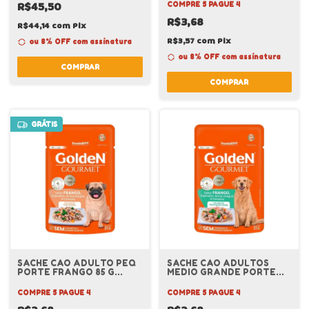
R$45,50
COMPRE 5 PAGUE 4
R$3,68
R$44,14
com
Pix
R$3,57
com
Pix
ou 8% OFF
com assinatura
ou 8% OFF
com assinatura
COMPRAR
COMPRAR
GRÁTIS
SACHE CAO ADULTO PEQ
SACHE CAO ADULTOS
PORTE FRANGO 85 G
MEDIO GRANDE PORTE
GOURMET GOLDEN
FRANGO 85 G GOURMET
GOLDEN
COMPRE 5 PAGUE 4
COMPRE 5 PAGUE 4