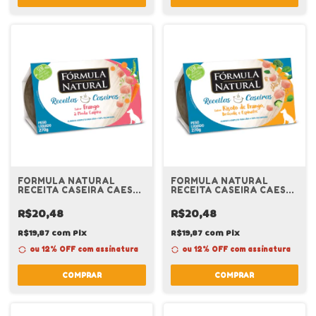
FORMULA NATURAL
FORMULA NATURAL
RECEITA CASEIRA CAES
RECEITA CASEIRA CAES
ADULTO FRANGO 270G
ADULTO RISOTO FRANGO
270G
R$20,48
R$20,48
R$19,87
com
Pix
R$19,87
com
Pix
ou 12% OFF
com assinatura
ou 12% OFF
com assinatura
COMPRAR
COMPRAR