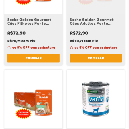
Sache Golden Gourmet
Sache Golden Gourmet
Cães Filhotes Porte
Cães Adultos Porte
Pequeno Frango Caixa 20
Pequeno Carne Caixa 20
Unidades
Unidades
R$72,90
R$72,90
R$70,71
com
Pix
R$70,71
com
Pix
ou 8% OFF
com assinatura
ou 8% OFF
com assinatura
COMPRAR
COMPRAR