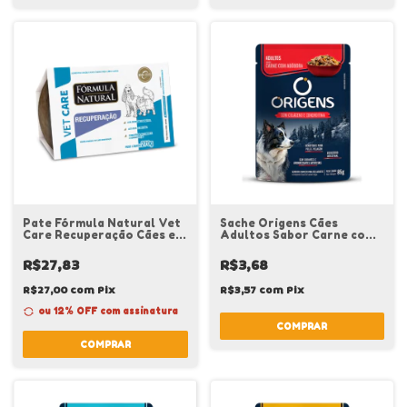
Pate Fórmula Natural Vet
Sache Origens Cães
Care Recuperação Cães e
Adultos Sabor Carne com
Gatos 270 g
Abóbora 85g
R$27,83
R$3,68
R$27,00
com
Pix
R$3,57
com
Pix
ou 12% OFF
com assinatura
COMPRAR