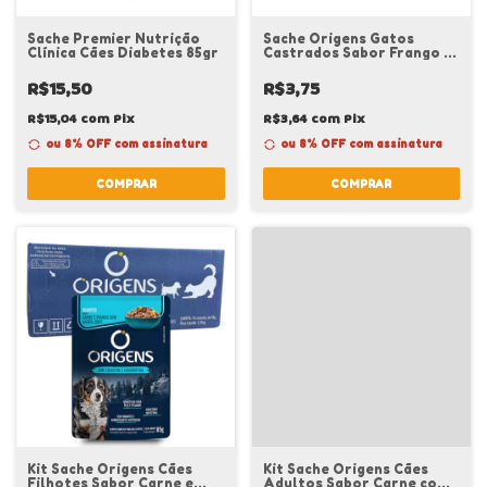
Sache Premier Nutrição
Sache Origens Gatos
Clínica Cães Diabetes 85gr
Castrados Sabor Frango e
Carne 85g
R$15,50
R$3,75
R$15,04
com
Pix
R$3,64
com
Pix
ou 8% OFF
com assinatura
ou 8% OFF
com assinatura
COMPRAR
COMPRAR
Kit Sache Origens Cães
Kit Sache Origens Cães
Filhotes Sabor Carne e
Adultos Sabor Carne com