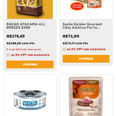
RAÇAO ATACAMA ALL
Sache Golden Gourmet
BREEDS 20KG
Cães Adultos Porte
Pequeno Frango Caixa 20
Unidades
R$276,65
R$72,90
R$268,35
com
Pix
R$70,71
com
Pix
3
x
de
R$92,22
sem juros
ou 8% OFF
com assinatura
ou 8% OFF
com assinatura
COMPRAR
COMPRAR