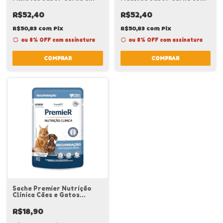
Frango com Batata-Doce
Abóbora Caixa c/ 18 un
Caixa c/ 18 un
R$52,40
R$52,40
R$50,83
com
Pix
R$50,83
com
Pix
ou 8% OFF
com assinatura
ou 8% OFF
com assinatura
COMPRAR
COMPRAR
Sache Premier Nutrição
Clínica Cães e Gatos
Recuperação 85gr
R$18,90