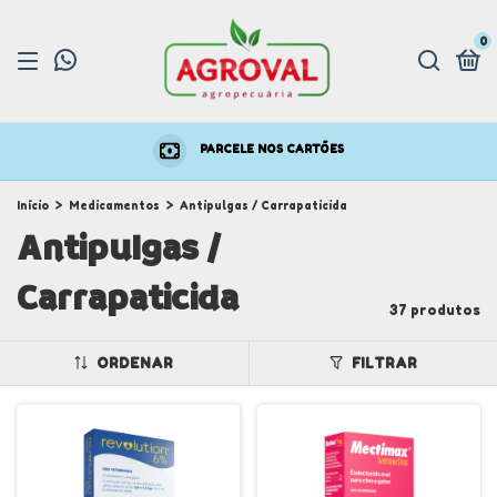
0
PARCELE NOS CARTÕES
Início
>
Medicamentos
>
Antipulgas / Carrapaticida
Antipulgas /
Carrapaticida
37 produtos
ORDENAR
FILTRAR