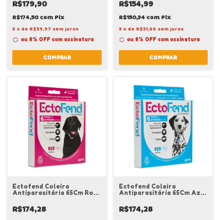
R$179,90
R$154,99
R$174,50
com
Pix
R$150,34
com
Pix
3
x
de
R$59,97
sem juros
3
x
de
R$51,66
sem juros
ou 8% OFF
com assinatura
ou 8% OFF
com assinatura
COMPRAR
COMPRAR
Ectofend Coleira
Ectofend Coleira
Antiparasitária 65Cm Rosa
Antiparasitária 65Cm Azul
Porte Grande Zoetis
Porte Grande Zoetis
R$174,28
R$174,28