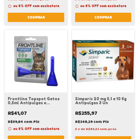
ou 8% OFF
com assinatura
ou 8% OFF
com assinatura
COMPRAR
COMPRAR
Frontline Topspot Gatos
Simparic 20 mg 5,1 a 10 Kg
0,5ml Antipulgas e
Antipulgas 3 Un
Carrapatos
R$41,07
R$255,97
R$39,84
com
Pix
R$248,29
com
Pix
ou 8% OFF
com assinatura
3
x
de
R$85,32
sem juros