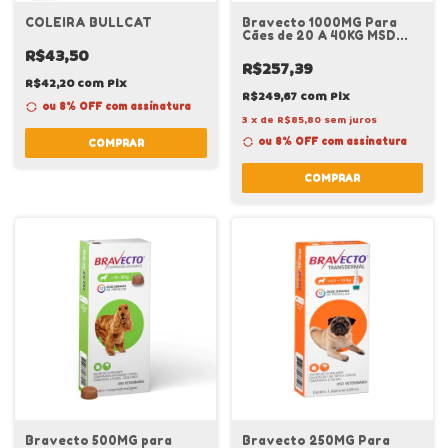
COLEIRA BULLCAT
Bravecto 1000MG Para
Cães de 20 A 40KG MSD
Pulgas e Carrapatos
R$43,50
R$257,39
R$42,20
com
Pix
R$249,67
com
Pix
ou 8% OFF
com assinatura
3
x
de
R$85,80
sem juros
ou 8% OFF
com assinatura
COMPRAR
COMPRAR
Bravecto 500MG para
Bravecto 250MG Para