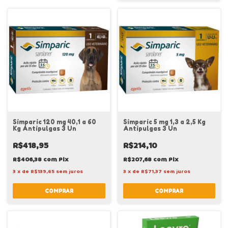
Simparic 120 mg 40,1 a 60
Simparic 5 mg 1,3 a 2,5 Kg
Kg Antipulgas 3 Un
Antipulgas 3 Un
R$418,95
R$214,10
R$406,38
com
Pix
R$207,68
com
Pix
3
x
de
R$139,65
sem juros
3
x
de
R$71,37
sem juros