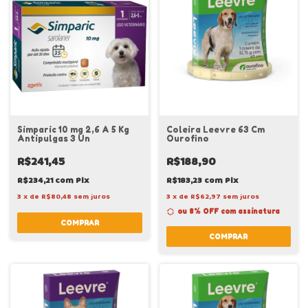
Simparic 10 mg 2,6 A 5 Kg
Coleira Leevre 63 Cm
Antipulgas 3 Un
Ourofino
R$241,45
R$188,90
R$234,21
com
Pix
R$183,23
com
Pix
3
x
de
R$80,48
sem juros
3
x
de
R$62,97
sem juros
ou 8% OFF
com assinatura
COMPRAR