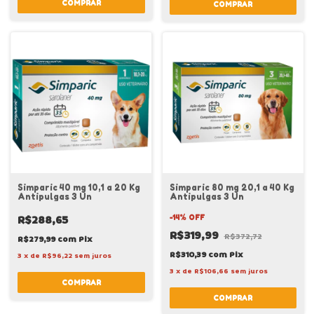
COMPRAR
Simparic 40 mg 10,1 a 20 Kg
Simparic 80 mg 20,1 a 40 Kg
Antipulgas 3 Un
Antipulgas 3 Un
R$288,65
-
14
%
OFF
R$319,99
R$372,72
R$279,99
com
Pix
R$310,39
com
Pix
3
x
de
R$96,22
sem juros
3
x
de
R$106,66
sem juros