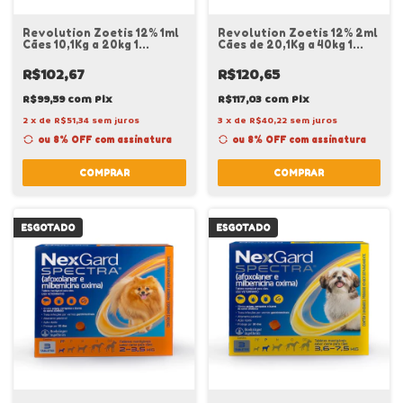
Revolution Zoetis 12% 1ml
Revolution Zoetis 12% 2ml
Cães 10,1Kg a 20kg 1
Cães de 20,1Kg a 40kg 1
Unidade
Unidade
R$102,67
R$120,65
R$99,59
com
Pix
R$117,03
com
Pix
2
x
de
R$51,34
sem juros
3
x
de
R$40,22
sem juros
ou 8% OFF
com assinatura
ou 8% OFF
com assinatura
COMPRAR
COMPRAR
ESGOTADO
ESGOTADO