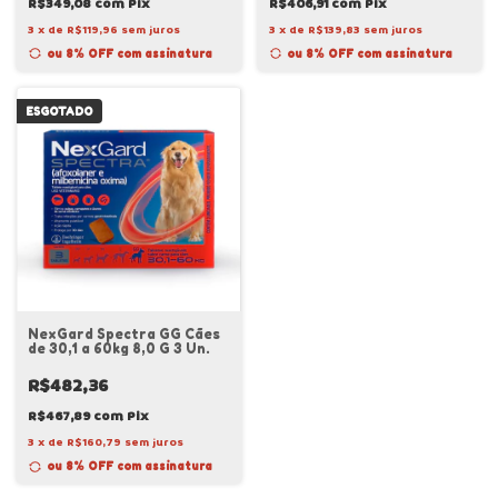
R$349,08
com
Pix
R$406,91
com
Pix
3
x
de
R$119,96
sem juros
3
x
de
R$139,83
sem juros
ou 8% OFF
com assinatura
ou 8% OFF
com assinatura
ESGOTADO
NexGard Spectra GG Cães
de 30,1 a 60kg 8,0 G 3 Un.
R$482,36
R$467,89
com
Pix
3
x
de
R$160,79
sem juros
ou 8% OFF
com assinatura