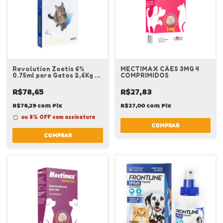
Revolution Zoetis 6%
MECTIMAX CÃES 3MG 4
0.75ml para Gatos 2,6Kg a
COMPRIMIDOS
7,5Kg
R$78,65
R$27,83
R$76,29
com
Pix
R$27,00
com
Pix
ou 8% OFF
com assinatura
COMPRAR