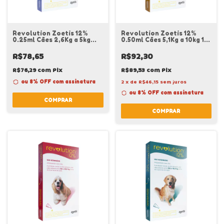
Revolution Zoetis 12%
Revolution Zoetis 12%
0.25ml Cães 2,6Kg a 5kg
0.50ml Cães 5,1Kg a 10kg 1
1Unidade
Unidade
R$78,65
R$92,30
R$76,29
com
Pix
R$89,53
com
Pix
ou 8% OFF
com assinatura
2
x
de
R$46,15
sem juros
ou 8% OFF
com assinatura
COMPRAR
COMPRAR