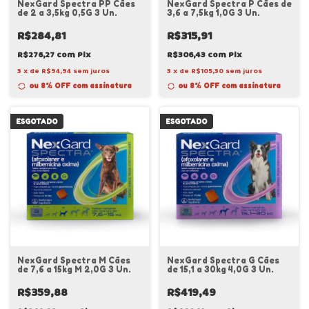
NexGard Spectra PP Cães
NexGard Spectra P Cães de
de 2 a 3,5kg 0,5G 3 Un.
3,6 a 7,5kg 1,0G 3 Un.
R$284,81
R$315,91
R$276,27
com
Pix
R$306,43
com
Pix
3
x
de
R$94,94
sem juros
3
x
de
R$105,30
sem juros
ou 8% OFF
com assinatura
ou 8% OFF
com assinatura
ESGOTADO
ESGOTADO
NexGard Spectra M Cães
NexGard Spectra G Cães
de 7,6 a 15kg M 2,0G 3 Un.
de 15,1 a 30kg 4,0G 3 Un.
R$359,88
R$419,49