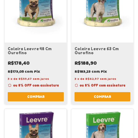
Coleira Leevre 48 Cm
Coleira Leevre 63 Cm
Ourofino
Ourofino
R$178,40
R$188,90
R$173,05
com
Pix
R$183,23
com
Pix
3
x
de
R$59,47
sem juros
3
x
de
R$62,97
sem juros
ou 8% OFF
com assinatura
ou 8% OFF
com assinatura
COMPRAR
COMPRAR