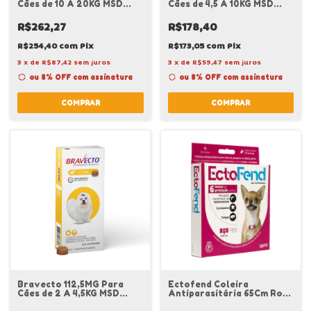
Cães de 10 A 20KG MSD
Cães de 4,5 A 10KG MSD
Pulgas e Carrapatos
Pulgas e Carrapatos
R$262,27
R$178,40
R$254,40
com
Pix
R$173,05
com
Pix
3
x
de
R$87,42
sem juros
3
x
de
R$59,47
sem juros
ou 8% OFF
com assinatura
ou 8% OFF
com assinatura
COMPRAR
COMPRAR
Bravecto 112,5MG Para
Ectofend Coleira
Cães de 2 A 4,5KG MSD
Antiparasitária 65Cm Rosa
Pulgas e Carrapatos
Porte Pequeno Zoetis