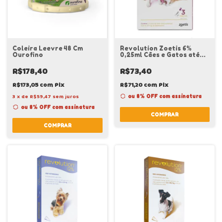
Coleira Leevre 48 Cm
Revolution Zoetis 6%
Ourofino
0,25ml Cães e Gatos até
2,5 kg 1 Unidade
R$178,40
R$73,40
R$173,05
com
Pix
R$71,20
com
Pix
3
x
de
R$59,47
sem juros
ou 8% OFF
com assinatura
ou 8% OFF
com assinatura
COMPRAR
COMPRAR