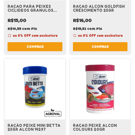
RAÇAO PARA PEIXES
RAÇAO ALCON GOLDFISH
CICLIDEOS GRANULOS
CRESCIMENTO 25GR
30G ALCON
R$15,00
R$16,00
R$14,55
com
Pix
R$15,52
com
Pix
ou 8% OFF
com assinatura
ou 8% OFF
com assinatura
COMPRAR
COMPRAR
RAÇÃO PEIXE MINI BETTA
RAÇAO PEIXE ALCON
25GR ALCON 14297
COLOURS 20GR