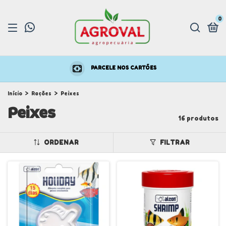
0
PARCELE NOS CARTÕES
Início
>
Rações
>
Peixes
Peixes
16 produtos
ORDENAR
FILTRAR