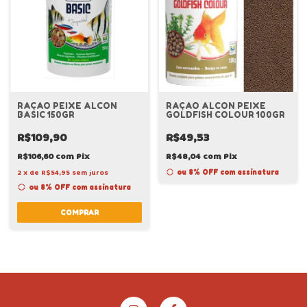
RAÇAO PEIXE ALCON
RAÇAO ALCON PEIXE
BASIC 150GR
GOLDFISH COLOUR 100GR
R$109,90
R$49,53
R$106,60
com
Pix
R$48,04
com
Pix
2
x
de
R$54,95
sem juros
ou 8% OFF
com assinatura
ou 8% OFF
com assinatura
COMPRAR