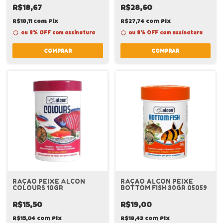
R$18,67
R$28,60
R$18,11
com
Pix
R$27,74
com
Pix
ou 8% OFF
com assinatura
ou 8% OFF
com assinatura
COMPRAR
COMPRAR
RAÇAO PEIXE ALCON
RAÇAO ALCON PEIXE
COLOURS 10GR
BOTTOM FISH 30GR 05059
R$15,50
R$19,00
R$15,04
com
Pix
R$18,43
com
Pix