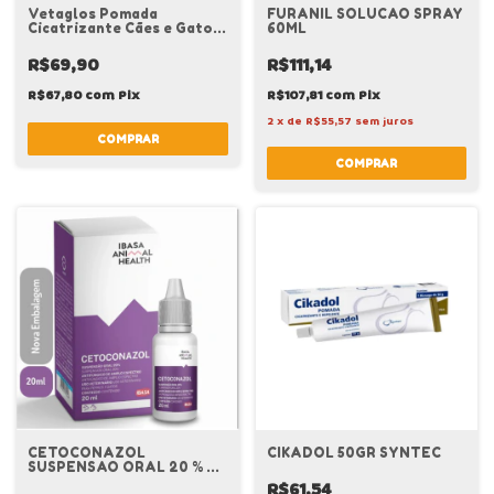
Vetaglos Pomada
FURANIL SOLUCAO SPRAY
Cicatrizante Cães e Gatos
60ML
20G Vetnil
R$69,90
R$111,14
R$67,80
com
Pix
R$107,81
com
Pix
2
x
de
R$55,57
sem juros
CETOCONAZOL
CIKADOL 50GR SYNTEC
SUSPENSAO ORAL 20 % 20
ML
R$61,54