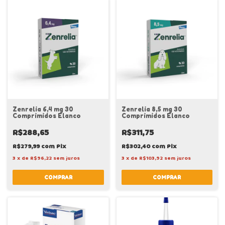
Zenrelia 6,4 mg 30
Zenrelia 8,5 mg 30
Comprimidos Elanco
Comprimidos Elanco
R$288,65
R$311,75
R$279,99
com
Pix
R$302,40
com
Pix
3
x
de
R$96,22
sem juros
3
x
de
R$103,92
sem juros