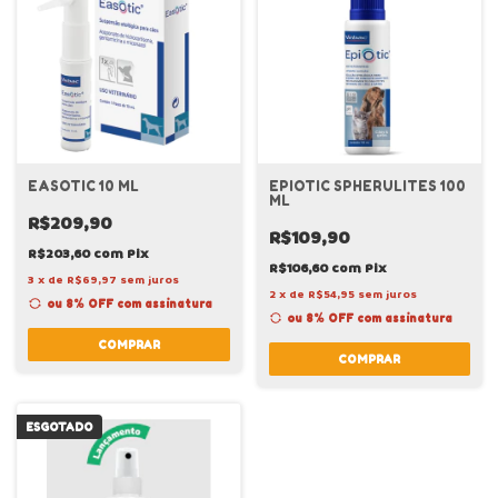
EASOTIC 10 ML
EPIOTIC SPHERULITES 100
ML
R$209,90
R$109,90
R$203,60
com
Pix
R$106,60
com
Pix
3
x
de
R$69,97
sem juros
2
x
de
R$54,95
sem juros
ou 8% OFF
com assinatura
ou 8% OFF
com assinatura
COMPRAR
COMPRAR
ESGOTADO