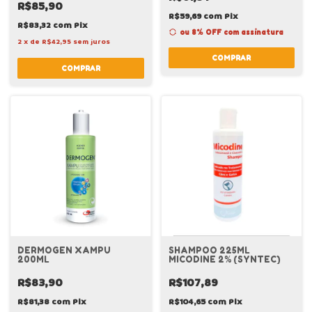
R$85,90
R$59,69
com
Pix
R$83,32
com
Pix
ou 8% OFF
com assinatura
2
x
de
R$42,95
sem juros
COMPRAR
DERMOGEN XAMPU
SHAMPOO 225ML
200ML
MICODINE 2% (SYNTEC)
R$83,90
R$107,89
R$81,38
com
Pix
R$104,65
com
Pix