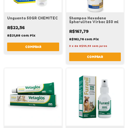
Unguento 50GR CHEMITEC
Shampoo Hexadene
Spherulites Virbac 250 ml
R$22,56
R$167,79
R$21,88
com
Pix
R$162,76
com
Pix
3
x
de
R$55,93
sem juros