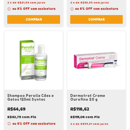
2
x
de
R$41,95
sem juros
2
x
de
R$53,95
sem juros
ou 8% OFF
com assinatura
ou 8% OFF
com assinatura
COMPRAR
COMPRAR
Shampoo Peroila Cães e
Dermotrat Creme
Gatos 125ml Syntec
Ourofino 20 g
R$64,69
R$118,62
R$62,75
com
Pix
R$115,06
com
Pix
ou 8% OFF
com assinatura
2
x
de
R$59,31
sem juros