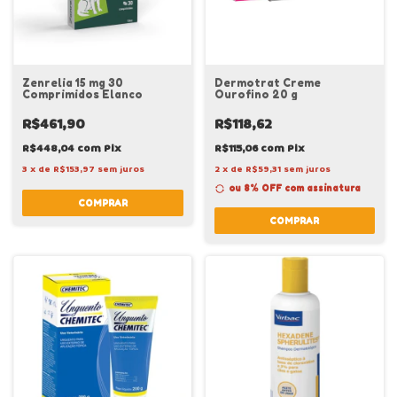
Zenrelia 15 mg 30
Dermotrat Creme
Comprimidos Elanco
Ourofino 20 g
R$461,90
R$118,62
R$448,04
com
Pix
R$115,06
com
Pix
3
x
de
R$153,97
sem juros
2
x
de
R$59,31
sem juros
ou 8% OFF
com assinatura
COMPRAR