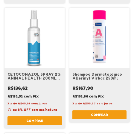
CETOCONAZOL SPRAY 2%
Shampoo Dermatológico
ANIMAL HEALTH 200ML
Allermyl Virbac 250ml
IBASA
R$136,62
R$167,90
R$132,52
com
Pix
R$162,86
com
Pix
3
x
de
R$45,54
sem juros
3
x
de
R$55,97
sem juros
ou 8% OFF
com assinatura
COMPRAR