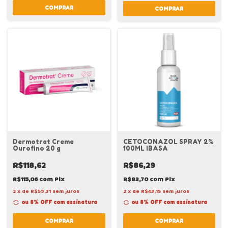
COMPRAR
Dermotrat Creme
CETOCONAZOL SPRAY 2%
Ourofino 20 g
100ML IBASA
R$118,62
R$86,29
R$115,06
com
Pix
R$83,70
com
Pix
2
x
de
R$59,31
sem juros
2
x
de
R$43,15
sem juros
ou 8% OFF
com assinatura
ou 8% OFF
com assinatura
COMPRAR
COMPRAR